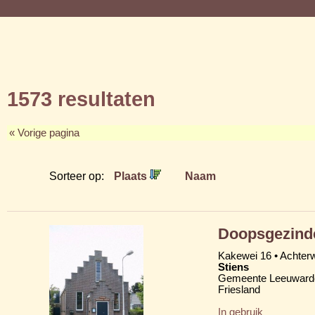
1573 resultaten
« Vorige pagina
Sorteer op:
Plaats
Naam
Doopsgezinde
Kakewei 16 • Achter
Stiens
Gemeente Leeuward
Friesland
In gebruik