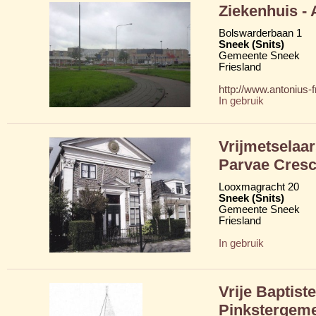
Ziekenhuis -
Bolswarderbaan 1
Sneek (Snits)
Gemeente Sneek
Friesland
http://www.antonius-fr
In gebruik
Vrijmetselaa
Parvae Cresc
Looxmagracht 20
Sneek (Snits)
Gemeente Sneek
Friesland
In gebruik
Vrije Baptist
Pinkstergem