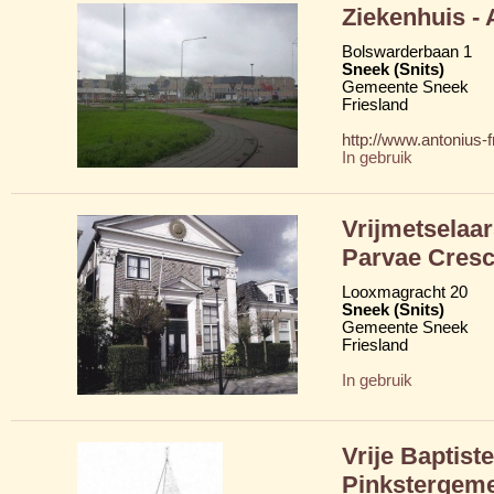
Ziekenhuis -
Bolswarderbaan 1
Sneek (Snits)
Gemeente Sneek
Friesland
http://www.antonius-fr
In gebruik
Vrijmetselaa
Parvae Cresc
Looxmagracht 20
Sneek (Snits)
Gemeente Sneek
Friesland
In gebruik
Vrije Baptist
Pinkstergem