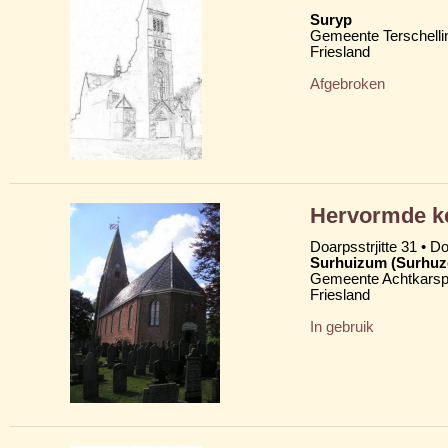
Suryp
Gemeente Terschelli
Friesland
Afgebroken
Hervormde ke
Doarpsstrjitte 31 • D
Surhuizum (Surhu
Gemeente Achtkarsp
Friesland
In gebruik