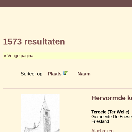
1573 resultaten
« Vorige pagina
Sorteer op:
Plaats
Naam
Hervormde k
Teroele (Ter Welle)
Gemeente De Friese
Friesland
Afgebroken