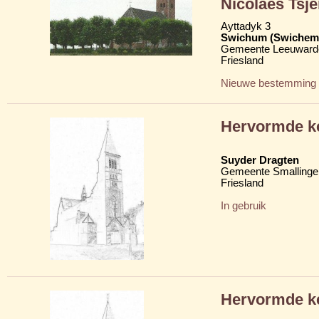
Nicolaes Tsje
Ayttadyk 3
Swichum (Swichem
Gemeente Leeuward
Friesland
Nieuwe bestemming
Hervormde k
Suyder Dragten
Gemeente Smallinge
Friesland
In gebruik
Hervormde k