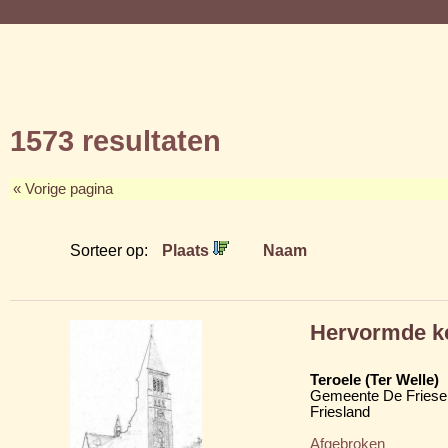
1573 resultaten
« Vorige pagina
Sorteer op:
Plaats
Naam
Hervormde k
Teroele (Ter Welle)
Gemeente De Friese
Friesland
Afgebroken