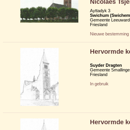
Nicolaes Tsje
Ayttadyk 3
Swichum (Swichem
Gemeente Leeuward
Friesland
Nieuwe bestemming
Hervormde k
Suyder Dragten
Gemeente Smallinge
Friesland
In gebruik
Hervormde k