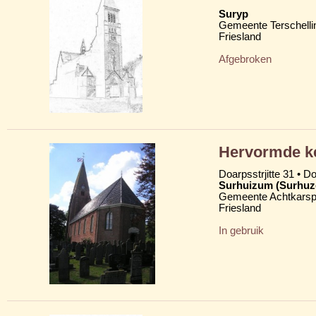
Suryp
Gemeente Terschelli
Friesland
Afgebroken
Hervormde ke
Doarpsstrjitte 31 • D
Surhuizum (Surhu
Gemeente Achtkarsp
Friesland
In gebruik