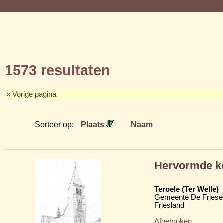
1573 resultaten
« Vorige pagina
Sorteer op:
Plaats
Naam
Hervormde k
Teroele (Ter Welle)
Gemeente De Friese
Friesland
Afgebroken