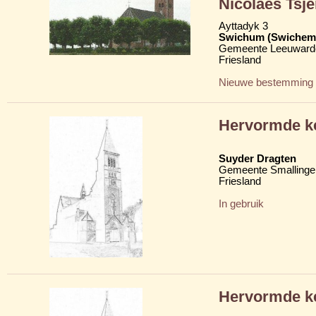
Nicolaes Tsje
Ayttadyk 3
Swichum (Swichem
Gemeente Leeuward
Friesland
Nieuwe bestemming
Hervormde k
Suyder Dragten
Gemeente Smallinge
Friesland
In gebruik
Hervormde k