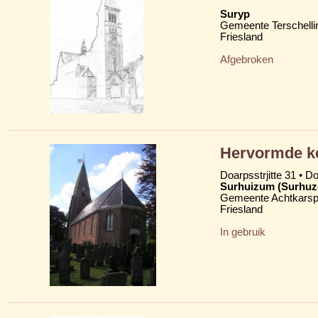
Suryp
Gemeente Terschelli
Friesland
Afgebroken
Hervormde ke
Doarpsstrjitte 31 • D
Surhuizum (Surhu
Gemeente Achtkarsp
Friesland
In gebruik