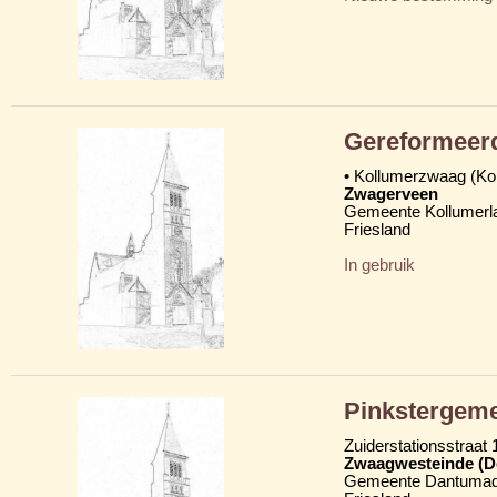
Gereformeer
• Kollumerzwaag (K
Zwagerveen
Gemeente Kollumerl
Friesland
In gebruik
Pinkstergemee
Zuiderstationsstraat 
Zwaagwesteinde (D
Gemeente Dantumad