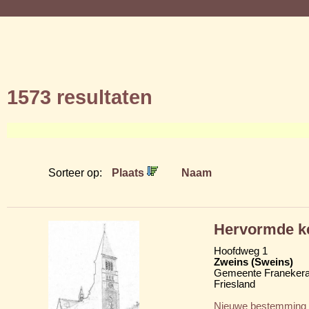
1573 resultaten
Sorteer op:
Plaats
Naam
Hervormde ke
Hoofdweg 1
Zweins (Sweins)
Gemeente Franekera
Friesland
Nieuwe bestemming