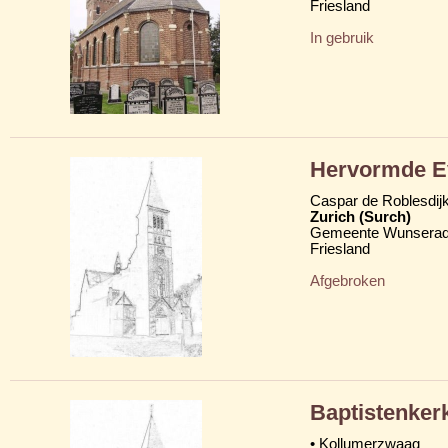
Friesland
In gebruik
Hervormde Ev
Caspar de Roblesdij
Zurich (Surch)
Gemeente Wunserad
Friesland
Afgebroken
Baptistenker
• Kollumerzwaag