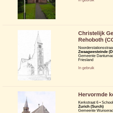
Christelijk 
Rehoboth (C
Noorderstationsstraa
Zwaagwesteinde (D
Gemeente Dantumad
Friesland
In gebruik
Hervormde k
Kerkstraat 6 • School
Zurich (Surch)
Gemeente Wunserad