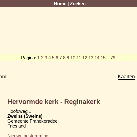
Home
|
Zoeken
Pagina:
1
2
3
4
5
6
7
8
9
10
11
12
13
14
15
.. 79
am
Kaarten
Hervormde kerk - Reginakerk
Hoofdweg 1
Zweins (Sweins)
Gemeente Franekeradeel
Friesland
Nieuwe bestemming