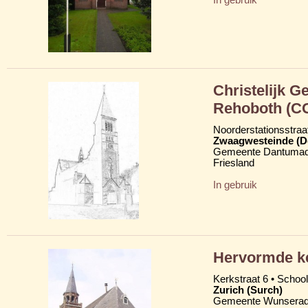
Christelijk 
Rehoboth (C
Noorderstationsstraa
Zwaagwesteinde (D
Gemeente Dantumad
Friesland
In gebruik
Hervormde k
Kerkstraat 6 • School
Zurich (Surch)
Gemeente Wunserad