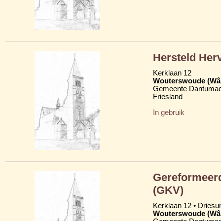
Hersteld Her
Kerklaan 12
Wouterswoude (Wâl
Gemeente Dantumad
Friesland
In gebruik
Gereformeerd
(GKV)
Kerklaan 12 • Dries
Wouterswoude (Wâl