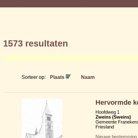
1573 resultaten
Sorteer op:
Plaats
Naam
Hervormde ke
Hoofdweg 1
Zweins (Sweins)
Gemeente Franekera
Friesland
Nieuwe bestemming