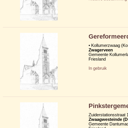
Gereformeer
• Kollumerzwaag (K
Zwagerveen
Gemeente Kollumerl
Friesland
In gebruik
Pinkstergemee
Zuiderstationsstraat 
Zwaagwesteinde (D
Gemeente Dantumad