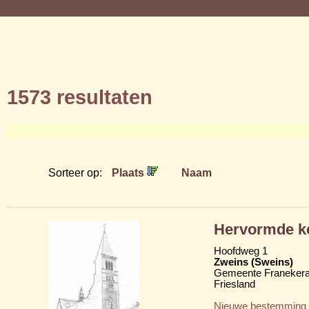
1573 resultaten
Sorteer op:
Plaats
Naam
Hervormde ke
Hoofdweg 1
Zweins (Sweins)
Gemeente Franekera
Friesland
Nieuwe bestemming