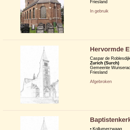
Friesland
In gebruik
Hervormde Ev
Caspar de Roblesdij
Zurich (Surch)
Gemeente Wunserad
Friesland
Afgebroken
Baptistenker
• Kollumerzwaag