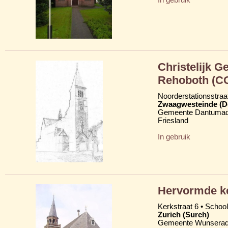
Christelijk 
Rehoboth (C
Noorderstationsstraa
Zwaagwesteinde (D
Gemeente Dantumad
Friesland
In gebruik
Hervormde k
Kerkstraat 6 • School
Zurich (Surch)
Gemeente Wunserad