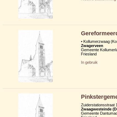
Gereformeer
• Kollumerzwaag (K
Zwagerveen
Gemeente Kollumerl
Friesland
In gebruik
Pinkstergemee
Zuiderstationsstraat 
Zwaagwesteinde (D
Gemeente Dantumad