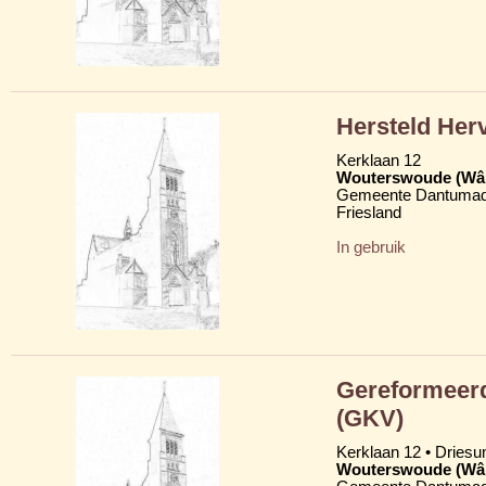
Hersteld Her
Kerklaan 12
Wouterswoude (Wâl
Gemeente Dantumad
Friesland
In gebruik
Gereformeerd
(GKV)
Kerklaan 12 • Dries
Wouterswoude (Wâl