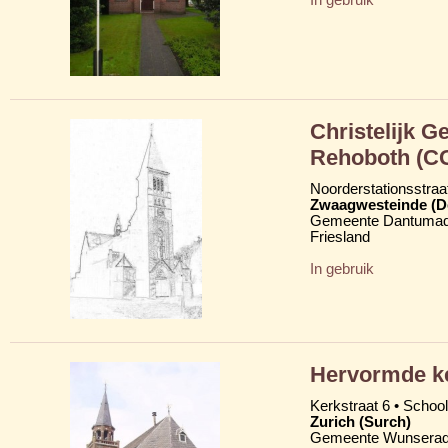
Christelijk 
Rehoboth (C
Noorderstationsstraa
Zwaagwesteinde (D
Gemeente Dantumad
Friesland
In gebruik
Hervormde k
Kerkstraat 6 • School
Zurich (Surch)
Gemeente Wunserad