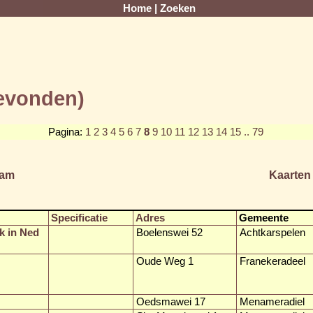
Home
|
Zoeken
gevonden)
Pagina:
1
2
3
4
5
6
7
8
9
10
11
12
13
14
15
.. 79
am
Kaarten
Specificatie
Adres
Gemeente
k in Ned
Boelenswei 52
Achtkarspelen
Oude Weg 1
Franekeradeel
Oedsmawei 17
Menameradiel