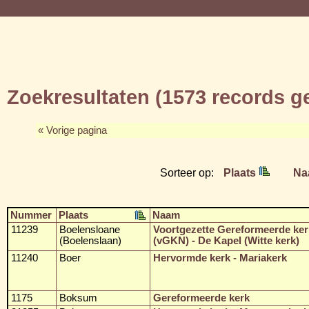
Zoekresultaten (1573 records 
« Vorige pagina
Sorteer op:
Plaats
Na
Nummer
Plaats
Naam
11239
Boelensloane
Voortgezette Gereformeerde ker
(Boelenslaan)
(vGKN) - De Kapel (Witte kerk)
11240
Boer
Hervormde kerk - Mariakerk
1175
Boksum
Gereformeerde kerk