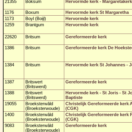
21355
Boksum
Hervormde kerk - Margaretakerk
1176
Boxum
Hervormde kerk St Margaretha
1173
Boyl (Boijl)
Hervormde kerk
1259
Brantgum
Hervormde kerk
22620
Britsum
Gereformeerde kerk
1386
Britsum
Gereformeerde kerk De Hoekste
1384
Britsum
Hervormde kerk St Johannes - J
1387
Britswert
Gereformeerde kerk
(Britswerd)
1388
Britswert
Hervormde kerk - St Joris - St 
(Britswerd)
Baptiste
19055
Broeksterwâld
Christelijk Gereformeerde kerk 
(Broeksterwoude)
(CGK)
1400
Broeksterwâld
Christelijk Gereformeerde kerk 
(Broeksterwoude)
(CGK)
9083
Broeksterwâld
Gereformeerde kerk
(Broeksterwoude)