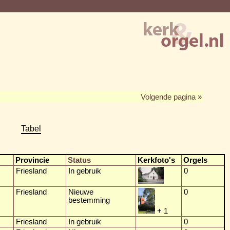
Volgende pagina »
Tabel
Provincie
Status
Kerkfoto's
Orgels
Friesland
In gebruik
0
Friesland
Nieuwe
0
bestemming
+ 1
Friesland
In gebruik
0