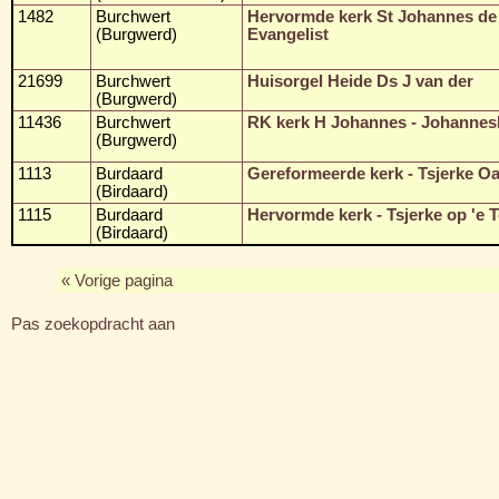
1482
Burchwert
Hervormde kerk St Johannes de
(Burgwerd)
Evangelist
21699
Burchwert
Huisorgel Heide Ds J van der
(Burgwerd)
11436
Burchwert
RK kerk H Johannes - Johannes
(Burgwerd)
1113
Burdaard
Gereformeerde kerk - Tsjerke Oan
(Birdaard)
1115
Burdaard
Hervormde kerk - Tsjerke op 'e 
(Birdaard)
« Vorige pagina
Pas zoekopdracht aan