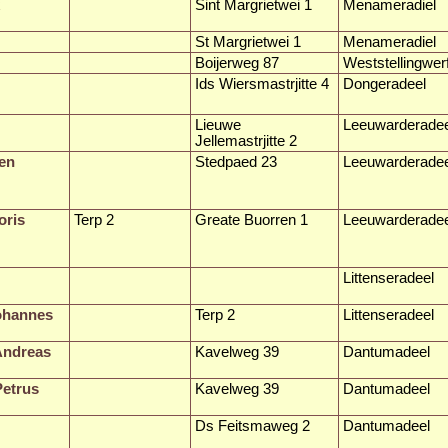
Sint Margrietwei 1
Menameradiel
St Margrietwei 1
Menameradiel
Boijerweg 87
Weststellingwer
Ids Wiersmastrjitte 4
Dongeradeel
Lieuwe
Leeuwarderadee
Jellemastrjitte 2
en
Stedpaed 23
Leeuwarderadee
oris
Terp 2
Greate Buorren 1
Leeuwarderadee
Littenseradeel
Johannes
Terp 2
Littenseradeel
Andreas
Kavelweg 39
Dantumadeel
Petrus
Kavelweg 39
Dantumadeel
Ds Feitsmaweg 2
Dantumadeel