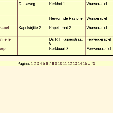
Doniaweg
Kerkhof 1
Wunseradiel
Hervormde Pastorie
Wunseradiel
kapel
Kapelstrjitte 2
Kapelstraat 2
Wunseradiel
 'e Ie
Ds R H Kuiperstraat
Ferwerderadiel
8
Terp
Kerkbuurt 3
Ferwerderadiel
Pagina:
1
2
3
4
5
6
7
8
9
10
11
12
13
14
15
.. 79