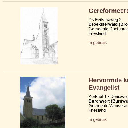
Gereformeer
Ds Feitsmaweg 2
Broeksterwâld (Br
Gemeente Dantumad
Friesland
In gebruik
Hervormde ke
Evangelist
Kerkhof 1 • Doniawe
Burchwert (Burgwe
Gemeente Wunserad
Friesland
In gebruik