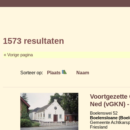
1573 resultaten
« Vorige pagina
Sorteer op:
Plaats
Naam
Voortgezette
Ned (vGKN) - 
Boelenswei 52
Boelensloane (Boel
Gemeente Achtkarsp
Friesland