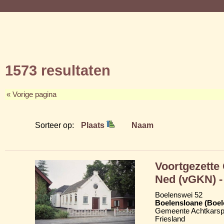
1573 resultaten
« Vorige pagina
Sorteer op:
Plaats
Naam
Voortgezette
Ned (vGKN) - 
Boelenswei 52
Boelensloane (Boel
Gemeente Achtkarsp
Friesland