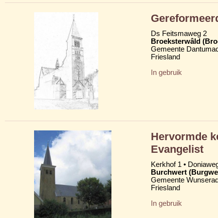
Gereformeer
Ds Feitsmaweg 2
Broeksterwâld (Br
Gemeente Dantumad
Friesland
In gebruik
Hervormde ke
Evangelist
Kerkhof 1 • Doniawe
Burchwert (Burgwe
Gemeente Wunserad
Friesland
In gebruik