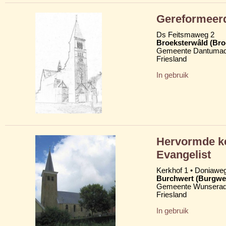
Gereformeer
Ds Feitsmaweg 2
Broeksterwâld (Br
Gemeente Dantumad
Friesland
In gebruik
Hervormde ke
Evangelist
Kerkhof 1 • Doniawe
Burchwert (Burgwe
Gemeente Wunserad
Friesland
In gebruik