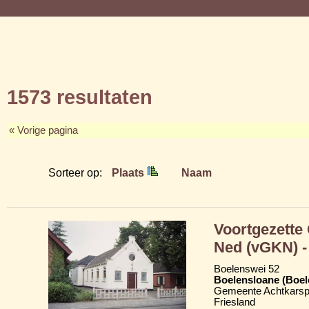
1573 resultaten
« Vorige pagina
Sorteer op:
Plaats
Naam
Voortgezette
Ned (vGKN) - 
Boelenswei 52
Boelensloane (Boel
Gemeente Achtkarsp
Friesland