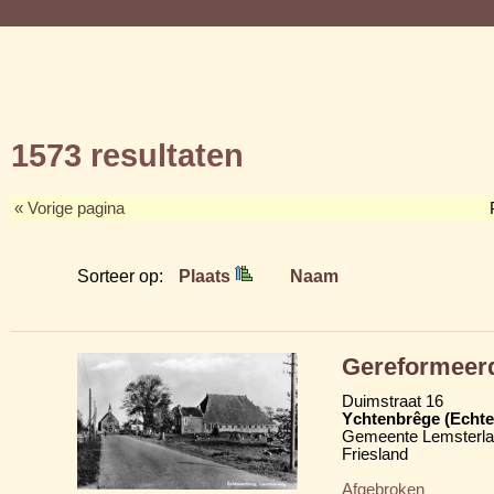
1573 resultaten
« Vorige pagina
Sorteer op:
Plaats
Naam
Gereformeer
Duimstraat 16
Ychtenbrêge (Echte
Gemeente Lemsterl
Friesland
Afgebroken