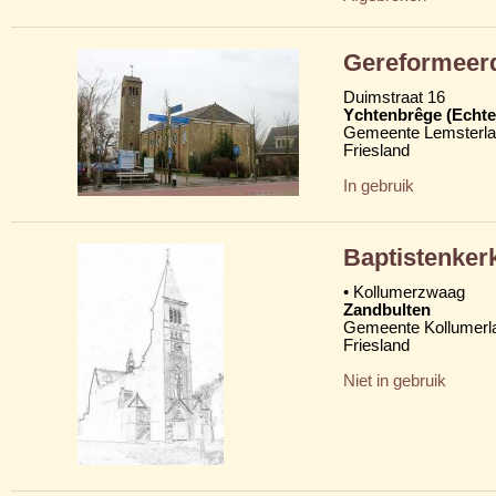
Gereformeerd
Duimstraat 16
Ychtenbrêge (Echte
Gemeente Lemsterl
Friesland
In gebruik
Baptistenker
• Kollumerzwaag
Zandbulten
Gemeente Kollumerl
Friesland
Niet in gebruik