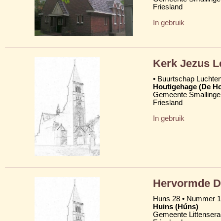
Friesland
In gebruik
Kerk Jezus L
• Buurtschap Luchte
Houtigehage (De H
Gemeente Smallinge
Friesland
In gebruik
Hervormde Do
Huns 28 • Nummer 1
Huins (Húns)
Gemeente Littensera