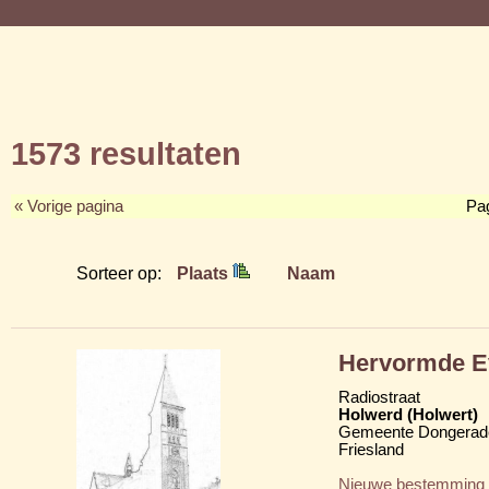
1573 resultaten
« Vorige pagina
Pa
Sorteer op:
Plaats
Naam
Hervormde Ev
Radiostraat
Holwerd (Holwert)
Gemeente Dongerad
Friesland
Nieuwe bestemming