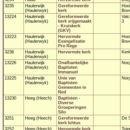
3235
Haulerwijk
Gereformeerde
Hoo
(Haulerwyk)
kerk
Bov
13224
Haulerwijk
Gereformeerde
Val
(Haulerwyk)
kerk vrijgemaakt
3
- Kruiskerk
(GKV)
13223
Haulerwijk
Hervormde
Hoo
(Haulerwyk)
Evangelisatie
Bov
Pro Rege
3236
Haulerwijk
Hervormde kerk
Kerk
(Haulerwyk)
13226
Haulerwijk
Onafhankelijke
Nor
(Haulerwyk)
Baptisten
Immanuel
13225
Haulerwijk
Unie van
Nor
(Haulerwyk)
Baptisten
Gemeenten in
Ned
13230
Heeg (Heech)
Baptisten -
Diverse
Groeperingen
Silo
3251
Heeg (Heech)
Gereformeerde
De S
kerk Ichtus
3252
Heeg (Heech)
Hervormde kerk
Tsje