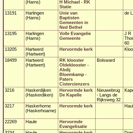
(Harns)
H Michael - RK
Statie
13191
Harlingen
Unie van
de 
(Harns)
Baptisten
Gemeenten in
Ned Bethel
13195
Harlingen
Volle Evangelie
J R
(Harns)
Gemeente
Thor
60
13205
Hartwerd
Hervormde kerk
Kloo
(Hartwert)
18499
Hartwerd
RK klooster
Bolsward
(Hartwert)
Oldeklooster -
Abdij
Bloemkamp -
Paters
Cistercienzers
3216
Haskerdijken
Hervormde kerk
Nieuwebrug
Kape
(Haskerdiken)
De Kapelle
- Langs de
Rijksweg 32
3217
Haskerhorne
Hervormde kerk
Haul
(Haskerhoarne)
22269
Haule
Hervormde
Evangelisatie
3234
Haule
Hervormde kerk
Dorp