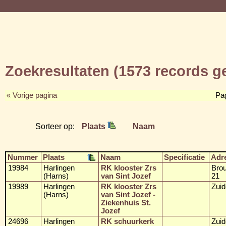
Zoekresultaten (1573 records 
« Vorige pagina
Pa
Sorteer op:
Plaats
Naam
Nummer
Plaats
Naam
Specificatie
Adr
19984
Harlingen
RK klooster Zrs
Brou
(Harns)
van Sint Jozef
21
19989
Harlingen
RK klooster Zrs
Zuid
(Harns)
van Sint Jozef -
Ziekenhuis St.
Jozef
24696
Harlingen
RK schuurkerk
Zuid