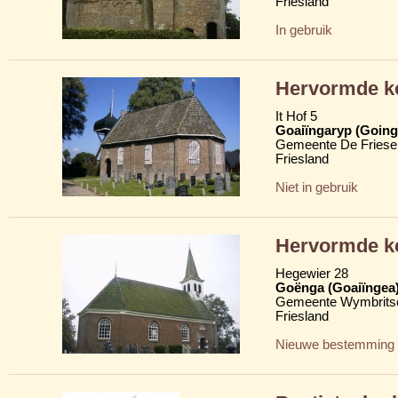
Friesland
In gebruik
Hervormde ke
It Hof 5
Goaiïngaryp (Goinga
Gemeente De Friese
Friesland
Niet in gebruik
Hervormde k
Hegewier 28
Goënga (Goaiïngea
Gemeente Wymbritse
Friesland
Nieuwe bestemming