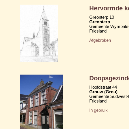
Hervormde k
Greonterp 10
Greonterp
Gemeente Wymbritse
Friesland
Afgebroken
Doopsgezind
Hoofdstraat 44
Grouw (Grou)
Gemeente Súdwest-F
Friesland
In gebruik