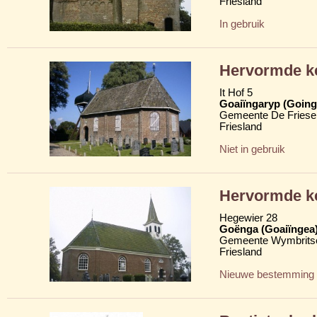
Friesland
In gebruik
Hervormde ke
It Hof 5
Goaiïngaryp (Goinga
Gemeente De Friese
Friesland
Niet in gebruik
Hervormde k
Hegewier 28
Goënga (Goaiïngea
Gemeente Wymbritse
Friesland
Nieuwe bestemming