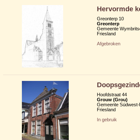
Hervormde k
Greonterp 10
Greonterp
Gemeente Wymbritse
Friesland
Afgebroken
Doopsgezind
Hoofdstraat 44
Grouw (Grou)
Gemeente Súdwest-F
Friesland
In gebruik