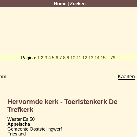
Home
|
Zoeken
Pagina:
1
2
3
4
5
6
7
8
9
10
11
12
13
14
15
.. 79
am
Kaarten
Hervormde kerk - Toeristenkerk De
Trefkerk
Wester Es 50
Appelscha
Gemeente Ooststellingwerf
Friesland