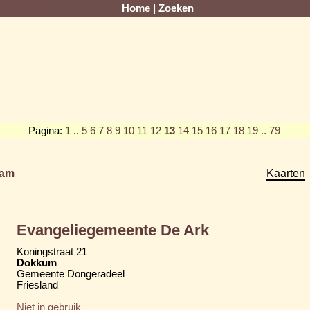
Home
|
Zoeken
Pagina:
1
..
5
6
7
8
9
10
11
12
13
14
15
16
17
18
19
.. 79
am
Kaarten
Evangeliegemeente De Ark
Koningstraat 21
Dokkum
Gemeente Dongeradeel
Friesland
Niet in gebruik