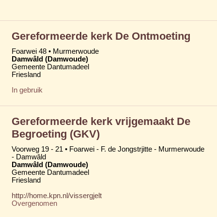
Gereformeerde kerk De Ontmoeting
Foarwei 48 • Murmerwoude
Damwâld (Damwoude)
Gemeente Dantumadeel
Friesland
In gebruik
Gereformeerde kerk vrijgemaakt De
Begroeting (GKV)
Voorweg 19 - 21 • Foarwei - F. de Jongstrjitte - Murmerwoude
- Damwâld
Damwâld (Damwoude)
Gemeente Dantumadeel
Friesland
http://home.kpn.nl/vissergjelt
Overgenomen