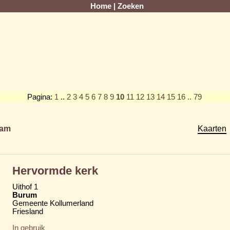
Home
|
Zoeken
Pagina:
1
..
2
3
4
5
6
7
8
9
10
11
12
13
14
15
16
.. 79
am
Kaarten
Hervormde kerk
Uithof 1
Burum
Gemeente Kollumerland
Friesland
In gebruik