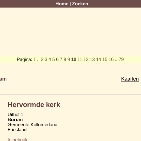
Home
|
Zoeken
Pagina:
1
..
2
3
4
5
6
7
8
9
10
11
12
13
14
15
16
.. 79
am
Kaarten
Hervormde kerk
Uithof 1
Burum
Gemeente Kollumerland
Friesland
In gebruik