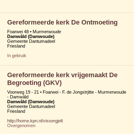
Gereformeerde kerk De Ontmoeting
Foarwei 48 • Murmerwoude
Damwâld (Damwoude)
Gemeente Dantumadeel
Friesland
In gebruik
Gereformeerde kerk vrijgemaakt De
Begroeting (GKV)
Voorweg 19 - 21 • Foarwei - F. de Jongstrjitte - Murmerwoude
- Damwâld
Damwâld (Damwoude)
Gemeente Dantumadeel
Friesland
http://home.kpn.nl/vissergjelt
Overgenomen