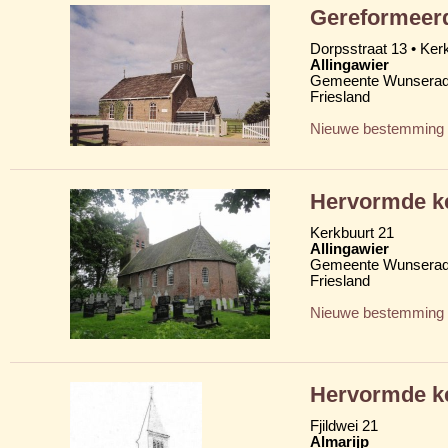
Gereformeer
Dorpsstraat 13 • Ker
Allingawier
Gemeente Wunserad
Friesland
Nieuwe bestemming
Hervormde k
Kerkbuurt 21
Allingawier
Gemeente Wunserad
Friesland
Nieuwe bestemming
Hervormde k
Fjildwei 21
Almarijp