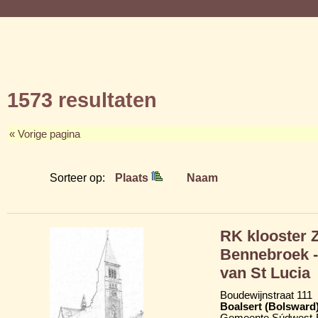
1573 resultaten
« Vorige pagina
Sorteer op:
Plaats
Naam
RK klooster 
Bennebroek -
van St Lucia
Boudewijnstraat 111
Boalsert (Bolsward
Gemeente Súdwest-F