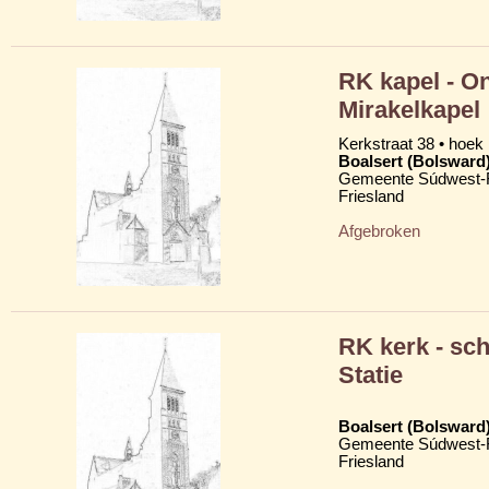
RK kapel - O
Mirakelkapel
Kerkstraat 38 • hoek
Boalsert (Bolsward
Gemeente Súdwest-F
Friesland
Afgebroken
RK kerk - sc
Statie
Boalsert (Bolsward
Gemeente Súdwest-F
Friesland