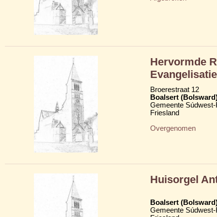
Hervormde Re
Evangelisati
Broerestraat 12
Boalsert (Bolsward
Gemeente Súdwest-F
Friesland
Overgenomen
Huisorgel An
Boalsert (Bolsward
Gemeente Súdwest-F