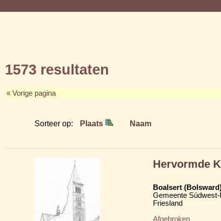
1573 resultaten
« Vorige pagina
Sorteer op:
Plaats
Naam
Hervormde Kl
Boalsert (Bolsward
Gemeente Súdwest-F
Friesland
Afgebroken