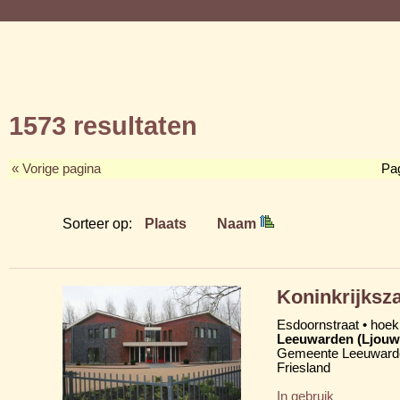
1573 resultaten
« Vorige pagina
Pa
Sorteer op:
Plaats
Naam
Koninkrijksz
Esdoornstraat • hoe
Leeuwarden (Ljouw
Gemeente Leeuward
Friesland
In gebruik