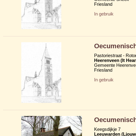
Friesland
In gebruik
Oecumenisch
Pastoriestraat - Rot
Heerenveen (It Hear
Gemeente Heerenve
Friesland
In gebruik
Oecumenische
Keegsdijkje 7
Leeuwarden (Ljouw