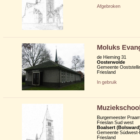
Afgebroken
Moluks Evan
de Hieming 31
Oosterwolde
Gemeente Ooststelli
Friesland
In gebruik
Muziekschoo
Burgemeester Praam
Frieslan Sud west
Boalsert (Bolsward
Gemeente Súdwest-F
Friesland