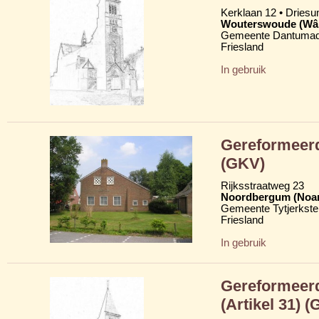
Kerklaan 12 • Dries
Wouterswoude (Wâl
Gemeente Dantumad
Friesland
In gebruik
Gereformeerd
(GKV)
Rijksstraatweg 23
Noordbergum (Noa
Gemeente Tytjerkster
Friesland
In gebruik
Gereformeerd
(Artikel 31) 