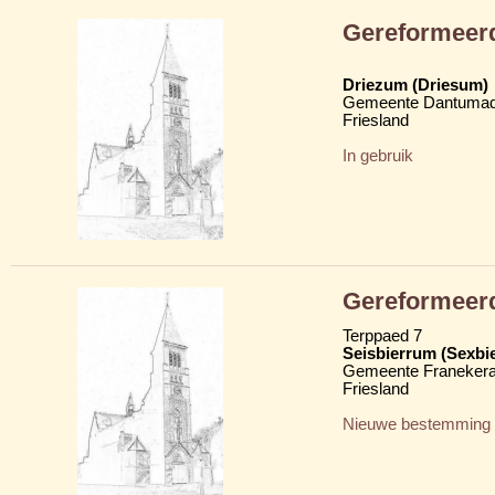
Gereformeerd
Driezum (Driesum)
Gemeente Dantumad
Friesland
In gebruik
Gereformeerd
Terppaed 7
Seisbierrum (Sexbi
Gemeente Franekera
Friesland
Nieuwe bestemming