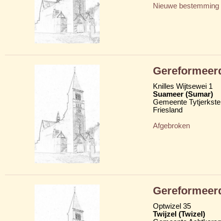
Nieuwe bestemming
Gereformeerd
Knilles Wijtsewei 1
Suameer (Sumar)
Gemeente Tytjerkster
Friesland
Afgebroken
Gereformeerd
Optwizel 35
Twijzel (Twizel)