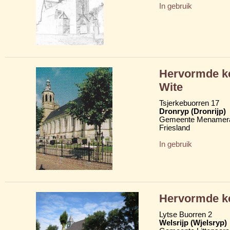
In gebruik
Hervormde ke
Wite
Tsjerkebuorren 17
Dronryp (Dronrijp)
Gemeente Menamera
Friesland
In gebruik
Hervormde ke
Lytse Buorren 2
Welsrijp (Wjelsryp)