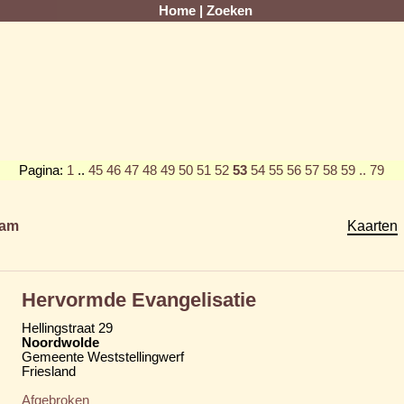
Home
|
Zoeken
Pagina:
1
..
45
46
47
48
49
50
51
52
53
54
55
56
57
58
59
.. 79
am
Kaarten
Hervormde Evangelisatie
Hellingstraat 29
Noordwolde
Gemeente Weststellingwerf
Friesland
Afgebroken