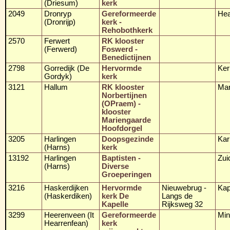
(Driesum)
kerk
2049
Dronryp
Gereformeerde
Hea
(Dronrijp)
kerk -
Rehobothkerk
2570
Ferwert
RK klooster
(Ferwerd)
Foswerd -
Benedictijnen
2798
Gorredijk (De
Hervormde
Ker
Gordyk)
kerk
3121
Hallum
RK klooster
Mar
Norbertijnen
(OPraem) -
klooster
Mariengaarde
Hoofdorgel
3205
Harlingen
Doopsgezinde
Kar
(Harns)
kerk
13192
Harlingen
Baptisten -
Zui
(Harns)
Diverse
Groeperingen
3216
Haskerdijken
Hervormde
Nieuwebrug -
Kap
(Haskerdiken)
kerk De
Langs de
Kapelle
Rijksweg 32
3299
Heerenveen (It
Gereformeerde
Min
Hearrenfean)
kerk