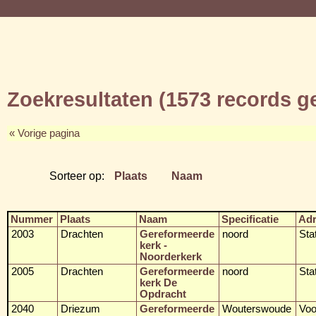
Zoekresultaten (1573 records 
« Vorige pagina
Sorteer op:
Plaats
Naam
Nummer
Plaats
Naam
Specificatie
Ad
2003
Drachten
Gereformeerde
noord
Sta
kerk -
Noorderkerk
2005
Drachten
Gereformeerde
noord
Sta
kerk De
Opdracht
2040
Driezum
Gereformeerde
Wouterswoude
Voo