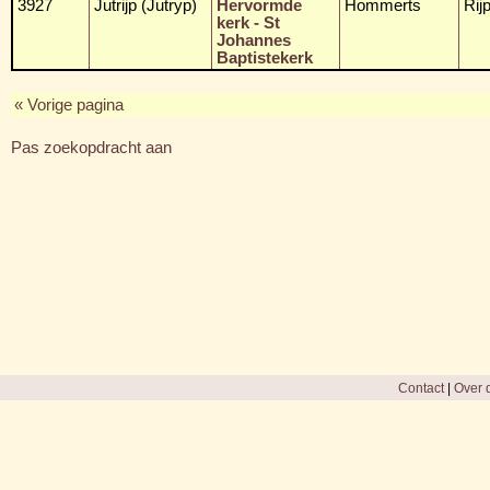
3927
Jutrijp (Jutryp)
Hervormde
Hommerts
Rij
kerk - St
Johannes
Baptistekerk
« Vorige pagina
Pas zoekopdracht aan
Contact
|
Over d