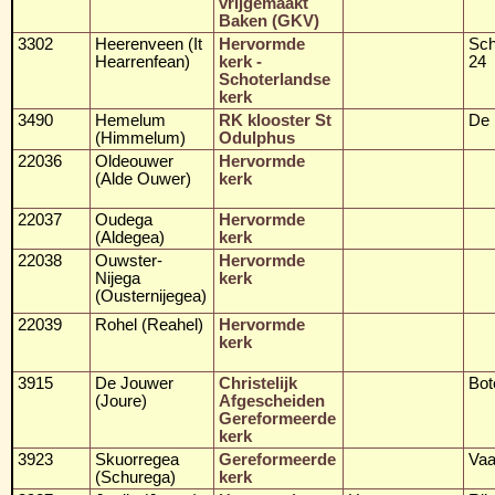
vrijgemaakt
Baken (GKV)
3302
Heerenveen (It
Hervormde
Sch
Hearrenfean)
kerk -
24
Schoterlandse
kerk
3490
Hemelum
RK klooster St
De 
(Himmelum)
Odulphus
22036
Oldeouwer
Hervormde
(Alde Ouwer)
kerk
22037
Oudega
Hervormde
(Aldegea)
kerk
22038
Ouwster-
Hervormde
Nijega
kerk
(Ousternijegea)
22039
Rohel (Reahel)
Hervormde
kerk
3915
De Jouwer
Christelijk
Bot
(Joure)
Afgescheiden
Gereformeerde
kerk
3923
Skuorregea
Gereformeerde
Vaa
(Schurega)
kerk