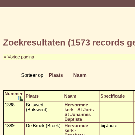
Zoekresultaten (1573 records 
« Vorige pagina
Sorteer op:
Plaats
Naam
Nummer
Plaats
Naam
Specificatie
1388
Britswert
Hervormde
(Britswerd)
kerk - St Joris -
St Johannes
Baptiste
1389
De Broek (Broek)
Hervormde
bij Joure
kerk -