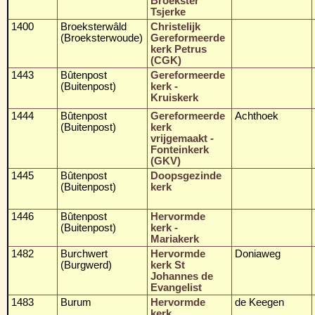
Broekster
Tsjerke
1400
Broeksterwâld
Christelijk
(Broeksterwoude)
Gereformeerde
kerk Petrus
(CGK)
1443
Bûtenpost
Gereformeerde
(Buitenpost)
kerk -
Kruiskerk
1444
Bûtenpost
Gereformeerde
Achthoek
(Buitenpost)
kerk
vrijgemaakt -
Fonteinkerk
(GKV)
1445
Bûtenpost
Doopsgezinde
(Buitenpost)
kerk
1446
Bûtenpost
Hervormde
(Buitenpost)
kerk -
Mariakerk
1482
Burchwert
Hervormde
Doniaweg
(Burgwerd)
kerk St
Johannes de
Evangelist
1483
Burum
Hervormde
de Keegen
kerk