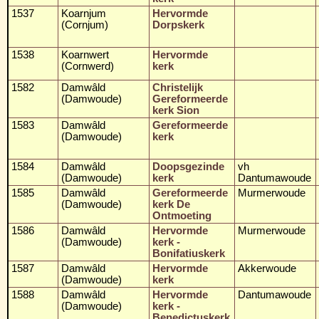
1537
Koarnjum
Hervormde
(Cornjum)
Dorpskerk
1538
Koarnwert
Hervormde
(Cornwerd)
kerk
1582
Damwâld
Christelijk
(Damwoude)
Gereformeerde
kerk Sion
1583
Damwâld
Gereformeerde
(Damwoude)
kerk
1584
Damwâld
Doopsgezinde
vh
(Damwoude)
kerk
Dantumawoude
1585
Damwâld
Gereformeerde
Murmerwoude
(Damwoude)
kerk De
Ontmoeting
1586
Damwâld
Hervormde
Murmerwoude
(Damwoude)
kerk -
Bonifatiuskerk
1587
Damwâld
Hervormde
Akkerwoude
(Damwoude)
kerk
1588
Damwâld
Hervormde
Dantumawoude
(Damwoude)
kerk -
Benedictuskerk