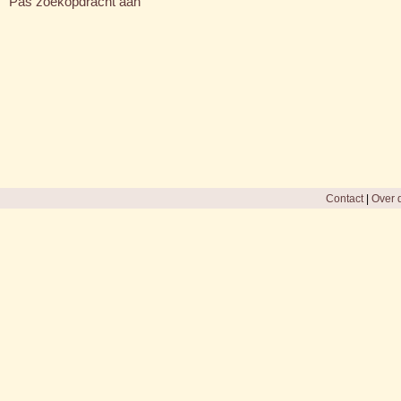
Pas zoekopdracht aan
Contact
|
Over d