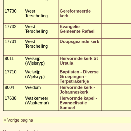
17730
West
Gereformeerde
Terschelling
kerk
17732
West
Evangelie
Terschelling
Gemeente Rafael
17731
West
Doopsgezinde kerk
Terschelling
8011
Welsrijp
Hervormde kerk St
(Wjelsryp)
Ursula
17710
Welsrijp
Baptisten - Diverse
(Wjelsryp)
Groepingen -
Terpstrakerkje
8004
Weidum
Hervormde kerk -
Johanneskerk
17638
Waskemeer
Hervormde kapel -
(Waskemar)
Evangelisatie
Samuel
« Vorige pagina