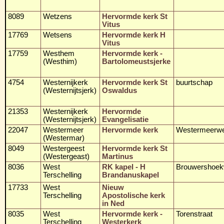
8089
Wetzens
Hervormde kerk St
Vitus
17769
Wetsens
Hervormde kerk H
Vitus
17759
Westhem
Hervormde kerk -
(Westhim)
Bartolomeustsjerke
4754
Westernijkerk
Hervormde kerk St
buurtschap
(Westernijtsjerk)
Oswaldus
21353
Westernijkerk
Hervormde
(Westernijtsjerk)
Evangelisatie
22047
Westermeer
Hervormde kerk
Westermeerw
(Westermar)
8049
Westergeest
Hervormde kerk St
(Westergeast)
Martinus
8036
West
RK kapel - H
Brouwershoe
Terschelling
Brandanuskapel
17733
West
Nieuw
Terschelling
Apostolische kerk
in Ned
8035
West
Hervormde kerk -
Torenstraat
Terschelling
Westerkerk