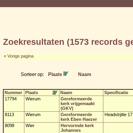
Zoekresultaten (1573 records 
« Vorige pagina
Sorteer op:
Plaats
Naam
Nummer
Plaats
Naam
Specificatie
17794
Wierum
Gereformeerde
kerk vrijgemaakt
(GKV)
8113
Wierum
Gereformeerde
Headstrjitte 17
kerk Eben Haezer
8098
Wier
Hervormde kerk
Johannes