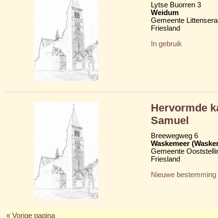
Lytse Buorren 3
Weidum
Gemeente Littensera
Friesland
In gebruik
Hervormde ka
Samuel
Breewegweg 6
Waskemeer (Waske
Gemeente Ooststelli
Friesland
Nieuwe bestemming
« Vorige pagina