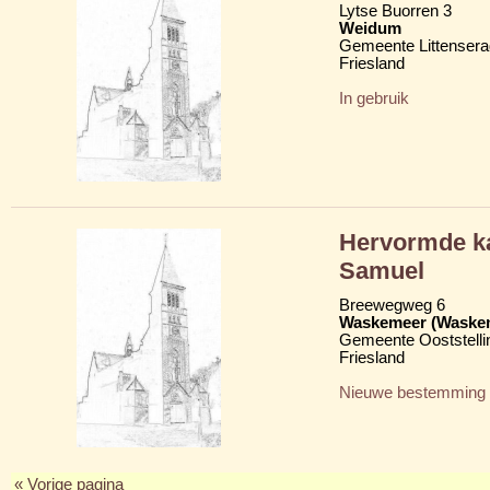
Lytse Buorren 3
Weidum
Gemeente Littensera
Friesland
In gebruik
Hervormde ka
Samuel
Breewegweg 6
Waskemeer (Waske
Gemeente Ooststelli
Friesland
Nieuwe bestemming
« Vorige pagina