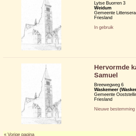
Lytse Buorren 3
Weidum
Gemeente Littensera
Friesland
In gebruik
Hervormde ka
Samuel
Breewegweg 6
Waskemeer (Waske
Gemeente Ooststelli
Friesland
Nieuwe bestemming
« Vorige pagina