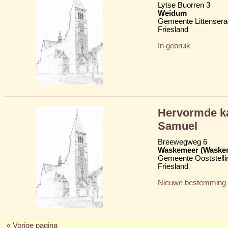
Lytse Buorren 3
Weidum
Gemeente Littensera
Friesland
In gebruik
Hervormde ka
Samuel
Breewegweg 6
Waskemeer (Waske
Gemeente Ooststelli
Friesland
Nieuwe bestemming
« Vorige pagina