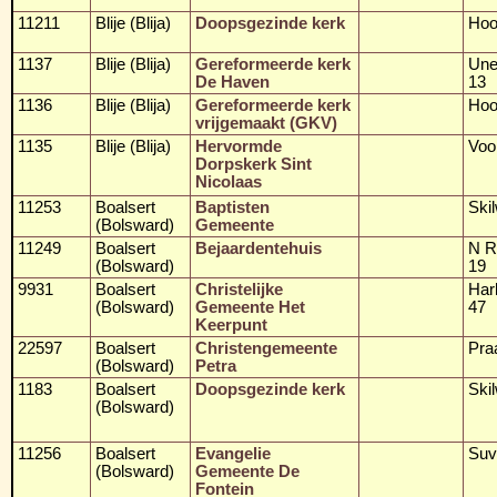
11211
Blije (Blija)
Doopsgezinde kerk
Hoo
1137
Blije (Blija)
Gereformeerde kerk
Une
De Haven
13
1136
Blije (Blija)
Gereformeerde kerk
Hoo
vrijgemaakt (GKV)
1135
Blije (Blija)
Hervormde
Voo
Dorpskerk Sint
Nicolaas
11253
Boalsert
Baptisten
Skil
(Bolsward)
Gemeente
11249
Boalsert
Bejaardentehuis
N R
(Bolsward)
19
9931
Boalsert
Christelijke
Harl
(Bolsward)
Gemeente Het
47
Keerpunt
22597
Boalsert
Christengemeente
Pra
(Bolsward)
Petra
1183
Boalsert
Doopsgezinde kerk
Ski
(Bolsward)
11256
Boalsert
Evangelie
Suv
(Bolsward)
Gemeente De
Fontein