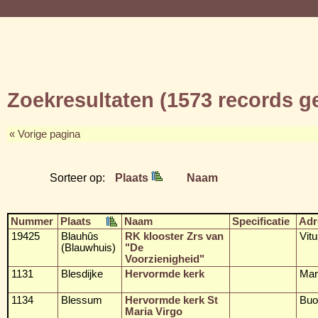
Zoekresultaten (1573 records 
« Vorige pagina
Sorteer op:
Plaats
Naam
Nummer
Plaats
Naam
Specificatie
Adr
19425
Blauhûs
RK klooster Zrs van
Vit
(Blauwhuis)
"De
Voorzienigheid"
1131
Blesdijke
Hervormde kerk
Mar
1134
Blessum
Hervormde kerk St
Buo
Maria Virgo