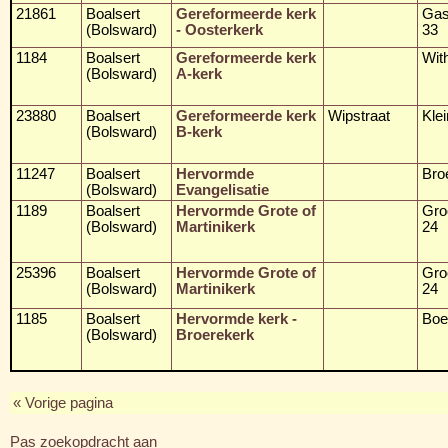
21861
Boalsert
Gereformeerde kerk
Gas
(Bolsward)
- Oosterkerk
33
1184
Boalsert
Gereformeerde kerk
Wit
(Bolsward)
A-kerk
23880
Boalsert
Gereformeerde kerk
Wipstraat
Klei
(Bolsward)
B-kerk
11247
Boalsert
Hervormde
Bro
(Bolsward)
Evangelisatie
1189
Boalsert
Hervormde Grote of
Gro
(Bolsward)
Martinikerk
24
25396
Boalsert
Hervormde Grote of
Gro
(Bolsward)
Martinikerk
24
1185
Boalsert
Hervormde kerk -
Boe
(Bolsward)
Broerekerk
« Vorige pagina
Pas zoekopdracht aan