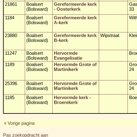
21861
Boalsert
Gereformeerde kerk
Gas
(Bolsward)
- Oosterkerk
33
1184
Boalsert
Gereformeerde kerk
Wit
(Bolsward)
A-kerk
23880
Boalsert
Gereformeerde kerk
Wipstraat
Klei
(Bolsward)
B-kerk
11247
Boalsert
Hervormde
Bro
(Bolsward)
Evangelisatie
1189
Boalsert
Hervormde Grote of
Gro
(Bolsward)
Martinikerk
24
25396
Boalsert
Hervormde Grote of
Gro
(Bolsward)
Martinikerk
24
1185
Boalsert
Hervormde kerk -
Boe
(Bolsward)
Broerekerk
« Vorige pagina
Pas zoekopdracht aan