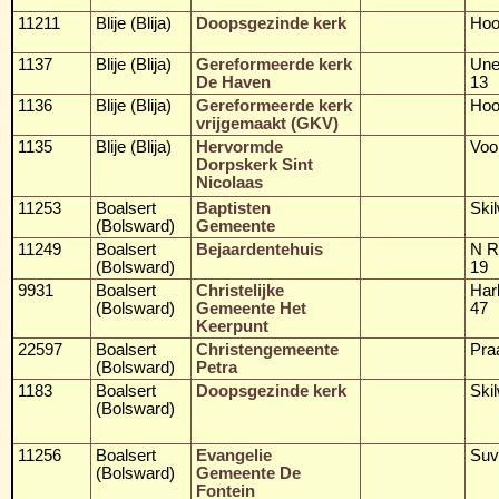
11211
Blije (Blija)
Doopsgezinde kerk
Hoo
1137
Blije (Blija)
Gereformeerde kerk
Une
De Haven
13
1136
Blije (Blija)
Gereformeerde kerk
Hoo
vrijgemaakt (GKV)
1135
Blije (Blija)
Hervormde
Voo
Dorpskerk Sint
Nicolaas
11253
Boalsert
Baptisten
Skil
(Bolsward)
Gemeente
11249
Boalsert
Bejaardentehuis
N R
(Bolsward)
19
9931
Boalsert
Christelijke
Harl
(Bolsward)
Gemeente Het
47
Keerpunt
22597
Boalsert
Christengemeente
Pra
(Bolsward)
Petra
1183
Boalsert
Doopsgezinde kerk
Ski
(Bolsward)
11256
Boalsert
Evangelie
Suv
(Bolsward)
Gemeente De
Fontein