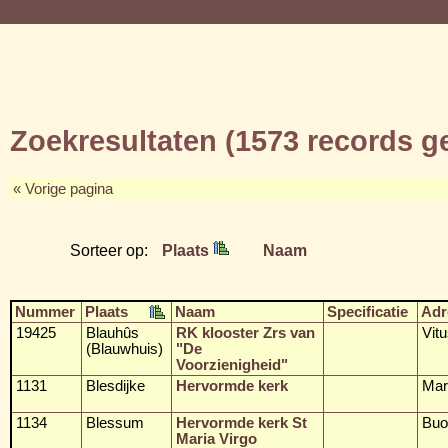
Zoekresultaten (1573 records 
« Vorige pagina
Sorteer op:
Plaats
Naam
Nummer
Plaats
Naam
Specificatie
Adr
19425
Blauhûs
RK klooster Zrs van
Vit
(Blauwhuis)
"De
Voorzienigheid"
1131
Blesdijke
Hervormde kerk
Mar
1134
Blessum
Hervormde kerk St
Buo
Maria Virgo