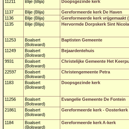
11211
Blije (Blija)
Doopsgezinde kerk
1137
Blije (Blija)
Gereformeerde kerk De Haven
1136
Blije (Blija)
Gereformeerde kerk vrijgemaakt 
1135
Blije (Blija)
Hervormde Dorpskerk Sint Nicol
11253
Boalsert
Baptisten Gemeente
(Bolsward)
11249
Boalsert
Bejaardentehuis
(Bolsward)
9931
Boalsert
Christelijke Gemeente Het Keerp
(Bolsward)
22597
Boalsert
Christengemeente Petra
(Bolsward)
1183
Boalsert
Doopsgezinde kerk
(Bolsward)
11256
Boalsert
Evangelie Gemeente De Fontein
(Bolsward)
21861
Boalsert
Gereformeerde kerk - Oosterkerk
(Bolsward)
1184
Boalsert
Gereformeerde kerk A-kerk
(Bolsward)