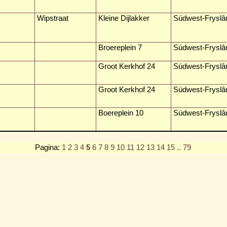
Wipstraat
Kleine Dijlakker
Súdwest-Fryslâ
Broereplein 7
Súdwest-Fryslâ
Groot Kerkhof 24
Súdwest-Fryslâ
Groot Kerkhof 24
Súdwest-Fryslâ
Boereplein 10
Súdwest-Fryslâ
Pagina:
1
2
3
4
5
6
7
8
9
10
11
12
13
14
15
.. 79