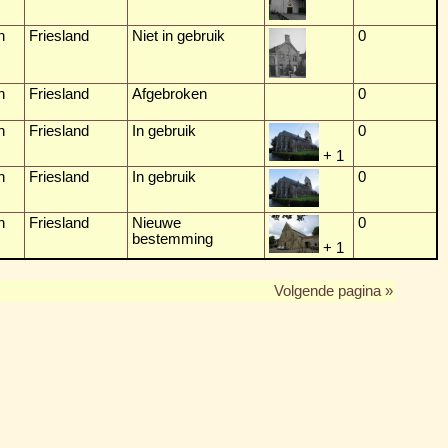
n
Friesland
Niet in gebruik
0
n
Friesland
Afgebroken
0
n
Friesland
In gebruik
0
+ 1
n
Friesland
In gebruik
0
n
Friesland
Nieuwe
0
bestemming
+ 1
Volgende pagina »