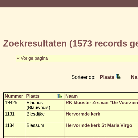
Zoekresultaten (1573 records 
« Vorige pagina
Sorteer op:
Plaats
Na
Nummer
Plaats
Naam
19425
Blauhûs
RK klooster Zrs van "De Voorzien
(Blauwhuis)
1131
Blesdijke
Hervormde kerk
1134
Blessum
Hervormde kerk St Maria Virgo