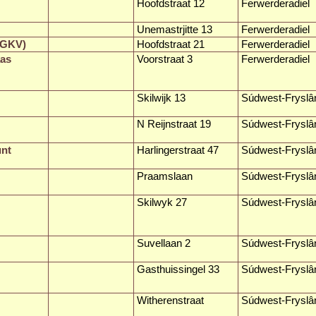
Hoofdstraat 12
Ferwerderadiel
Unemastrjitte 13
Ferwerderadiel
(GKV)
Hoofdstraat 21
Ferwerderadiel
aas
Voorstraat 3
Ferwerderadiel
Skilwijk 13
Súdwest-Fryslâ
N Reijnstraat 19
Súdwest-Fryslâ
unt
Harlingerstraat 47
Súdwest-Fryslâ
Praamslaan
Súdwest-Fryslâ
Skilwyk 27
Súdwest-Fryslâ
Suvellaan 2
Súdwest-Fryslâ
Gasthuissingel 33
Súdwest-Fryslâ
Witherenstraat
Súdwest-Fryslâ