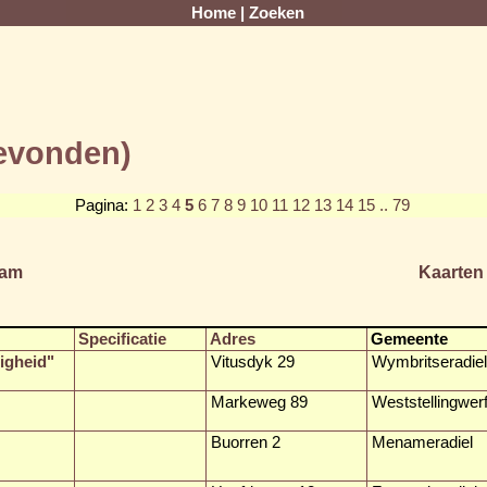
Home
|
Zoeken
gevonden)
Pagina:
1
2
3
4
5
6
7
8
9
10
11
12
13
14
15
.. 79
am
Kaarten
Specificatie
Adres
Gemeente
igheid"
Vitusdyk 29
Wymbritseradiel
Markeweg 89
Weststellingwer
Buorren 2
Menameradiel