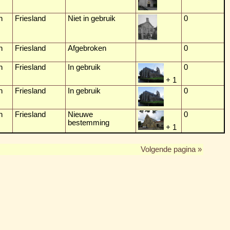
n
Friesland
Niet in gebruik
0
n
Friesland
Afgebroken
0
n
Friesland
In gebruik
0
+ 1
n
Friesland
In gebruik
0
n
Friesland
Nieuwe
0
bestemming
+ 1
Volgende pagina »