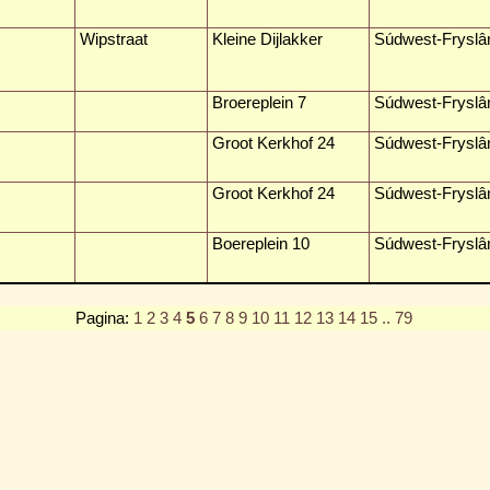
Wipstraat
Kleine Dijlakker
Súdwest-Fryslâ
Broereplein 7
Súdwest-Fryslâ
Groot Kerkhof 24
Súdwest-Fryslâ
Groot Kerkhof 24
Súdwest-Fryslâ
Boereplein 10
Súdwest-Fryslâ
Pagina:
1
2
3
4
5
6
7
8
9
10
11
12
13
14
15
.. 79