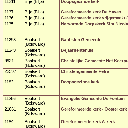
11211
Blije (Blija)
Doopsgezinde kerk
1137
Blije (Blija)
Gereformeerde kerk De Haven
1136
Blije (Blija)
Gereformeerde kerk vrijgemaakt 
1135
Blije (Blija)
Hervormde Dorpskerk Sint Nicol
11253
Boalsert
Baptisten Gemeente
(Bolsward)
11249
Boalsert
Bejaardentehuis
(Bolsward)
9931
Boalsert
Christelijke Gemeente Het Keerp
(Bolsward)
22597
Boalsert
Christengemeente Petra
(Bolsward)
1183
Boalsert
Doopsgezinde kerk
(Bolsward)
11256
Boalsert
Evangelie Gemeente De Fontein
(Bolsward)
21861
Boalsert
Gereformeerde kerk - Oosterkerk
(Bolsward)
1184
Boalsert
Gereformeerde kerk A-kerk
(Bolsward)