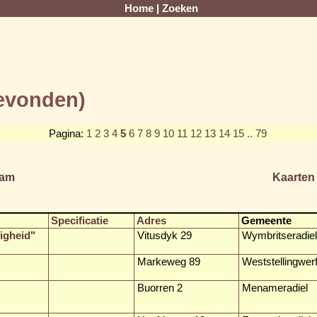
Home
|
Zoeken
gevonden)
Pagina:
1
2
3
4
5
6
7
8
9
10
11
12
13
14
15
.. 79
am
Kaarten
Specificatie
Adres
Gemeente
igheid"
Vitusdyk 29
Wymbritseradiel
Markeweg 89
Weststellingwer
Buorren 2
Menameradiel