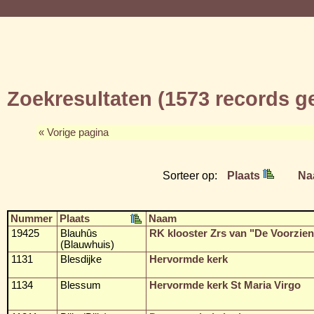
Zoekresultaten (1573 records 
« Vorige pagina
Sorteer op:
Plaats
Na
Nummer
Plaats
Naam
19425
Blauhûs
RK klooster Zrs van "De Voorzien
(Blauwhuis)
1131
Blesdijke
Hervormde kerk
1134
Blessum
Hervormde kerk St Maria Virgo