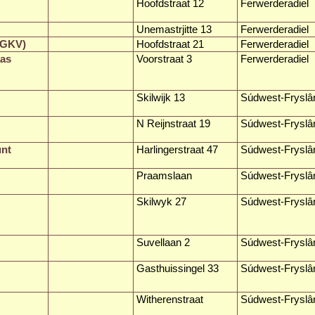
Hoofdstraat 12
Ferwerderadiel
Unemastrjitte 13
Ferwerderadiel
(GKV)
Hoofdstraat 21
Ferwerderadiel
aas
Voorstraat 3
Ferwerderadiel
Skilwijk 13
Súdwest-Fryslâ
N Reijnstraat 19
Súdwest-Fryslâ
unt
Harlingerstraat 47
Súdwest-Fryslâ
Praamslaan
Súdwest-Fryslâ
Skilwyk 27
Súdwest-Fryslâ
Suvellaan 2
Súdwest-Fryslâ
Gasthuissingel 33
Súdwest-Fryslâ
Witherenstraat
Súdwest-Fryslâ