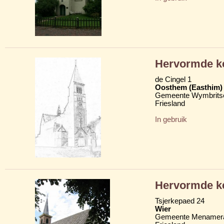
Hervormde k
de Cingel 1
Oosthem (Easthim)
Gemeente Wymbritse
Friesland
In gebruik
Hervormde k
Tsjerkepaed 24
Wier
Gemeente Menamera