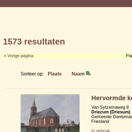
1573 resultaten
« Vorige pagina
Pa
Sorteer op:
Plaats
Naam
Hervormde k
Van Sytzemaweg 8
Driezum (Driesum)
Gemeente Dantumad
Friesland
In gebruik