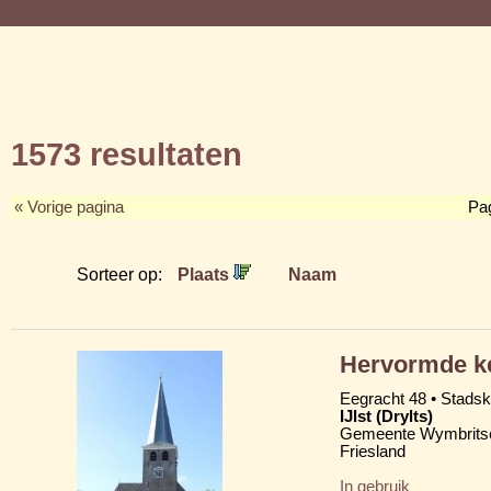
1573 resultaten
« Vorige pagina
Pa
Sorteer op:
Plaats
Naam
Hervormde ke
Eegracht 48 • Stads
IJlst (Drylts)
Gemeente Wymbritse
Friesland
In gebruik