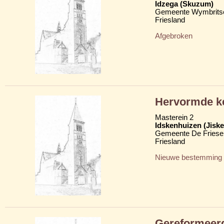
Idzega (Skuzum)
Gemeente Wymbritse
Friesland
Afgebroken
Hervormde k
Masterein 2
Idskenhuizen (Jisk
Gemeente De Friese
Friesland
Nieuwe bestemming
Gereformeer