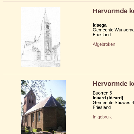
Hervormde k
Idsega
Gemeente Wunserad
Friesland
Afgebroken
Hervormde ke
Buorren 6
Idaard (Ideard)
Gemeente Súdwest-F
Friesland
In gebruik