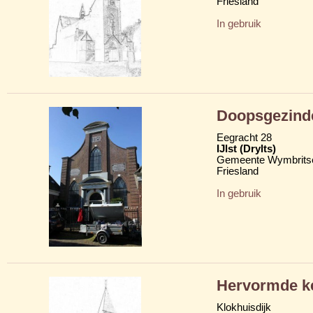
Friesland
In gebruik
Doopsgezind
Eegracht 28
IJlst (Drylts)
Gemeente Wymbritse
Friesland
In gebruik
Hervormde k
Klokhuisdijk