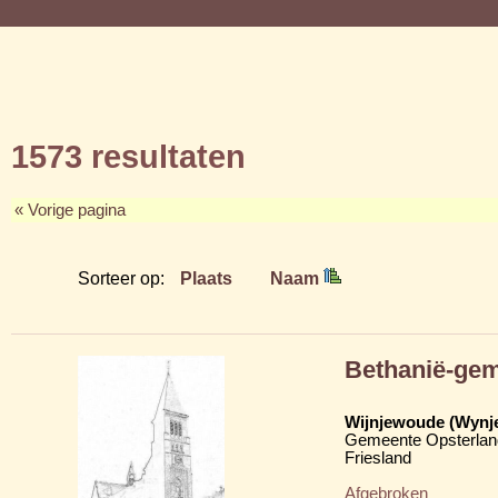
1573 resultaten
« Vorige pagina
Sorteer op:
Plaats
Naam
Bethanië-ge
Wijnjewoude (Wynj
Gemeente Opsterlan
Friesland
Afgebroken