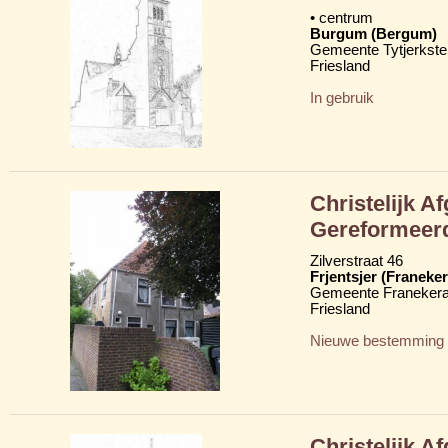
• centrum
Burgum (Bergum)
Gemeente Tytjerkster
Friesland
In gebruik
Christelijk A
Gereformeer
Zilverstraat 46
Frjentsjer (Franeker
Gemeente Franekera
Friesland
Nieuwe bestemming
Christelijk A