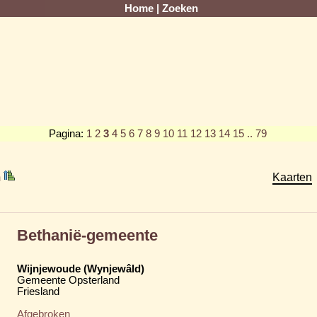
Home
|
Zoeken
Pagina:
1
2
3
4
5
6
7
8
9
10
11
12
13
14
15
.. 79
m
Kaarten
Bethanië-gemeente
Wijnjewoude (Wynjewâld)
Gemeente Opsterland
Friesland
Afgebroken