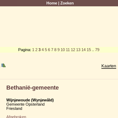
Home
|
Zoeken
Pagina:
1
2
3
4
5
6
7
8
9
10
11
12
13
14
15
.. 79
m
Kaarten
Bethanië-gemeente
Wijnjewoude (Wynjewâld)
Gemeente Opsterland
Friesland
Afgebroken