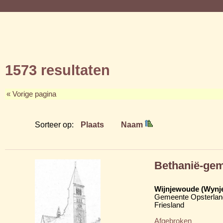
1573 resultaten
« Vorige pagina
Sorteer op:
Plaats
Naam
Bethanië-ge
Wijnjewoude (Wynj
Gemeente Opsterlan
Friesland
Afgebroken