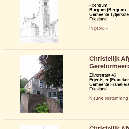
• centrum
Burgum (Bergum)
Gemeente Tytjerkster
Friesland
In gebruik
Christelijk A
Gereformeer
Zilverstraat 46
Frjentsjer (Franeker
Gemeente Franekera
Friesland
Nieuwe bestemming
Christelijk A