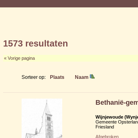
1573 resultaten
« Vorige pagina
Sorteer op:
Plaats
Naam
Bethanië-ge
Wijnjewoude (Wynj
Gemeente Opsterlan
Friesland
Afgebroken