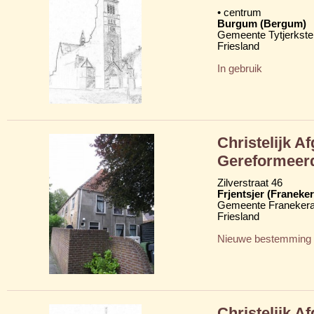
• centrum
Burgum (Bergum)
Gemeente Tytjerkster
Friesland
In gebruik
Christelijk A
Gereformeer
Zilverstraat 46
Frjentsjer (Franeker
Gemeente Franekera
Friesland
Nieuwe bestemming
Christelijk A