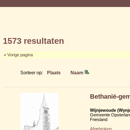
1573 resultaten
« Vorige pagina
Sorteer op:
Plaats
Naam
Bethanië-ge
Wijnjewoude (Wynj
Gemeente Opsterlan
Friesland
Afgebroken