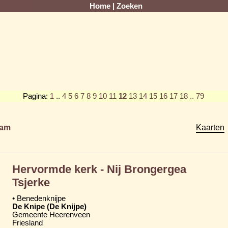
Home
|
Zoeken
Pagina:
1
..
4
5
6
7
8
9
10
11
12
13
14
15
16
17
18
.. 79
am
Kaarten
Hervormde kerk - Nij Brongergea
Tsjerke
• Benedenknijpe
De Knipe (De Knijpe)
Gemeente Heerenveen
Friesland